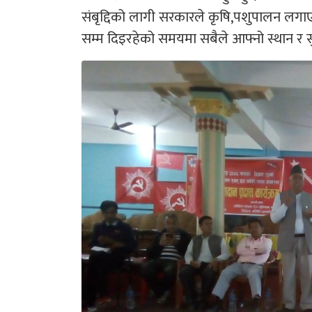
संबृद्दिको लागी सरकारले कृषि,पशुपालन लगाएतका
सम्म दिइरहेको समयमा सबैले आफ्नो स्थान र सुह