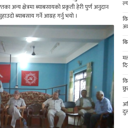
ल्
 अन्य क्षेत्रमा ब्याबसायको प्रकृती हेरी पुर्ण अनुदान
ाउदो ब्याबसाय गर्ने आग्रह गर्नु भयो ।
वि
अश
बि
मल
दि
वि
छु
अख
दु