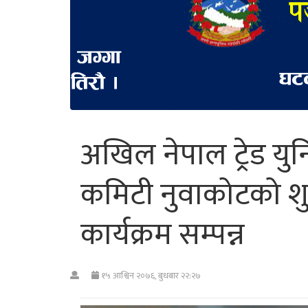
अखिल नेपाल ट्रेड यु
कमिटी नुवाकोटको श
कार्यक्रम सम्पन्न
१५ आश्विन २०७६, बुधबार २२:२७