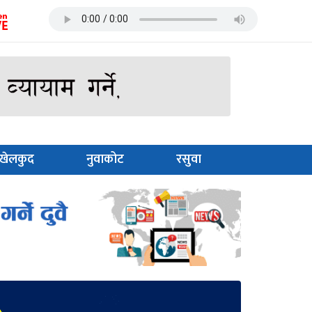
खेलकुद
नुवाकोट
रसुवा