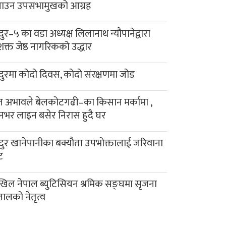
याउन उपसभामुखको आग्रह
दुर–५ का वडा अध्यक्ष लिलानाथ न्यौपानेद्वारा
क्त जेष्ठ नागरिकको उद्धार
दुरमा कोदो दिवस, कोदो संरक्षणमा जोड
 अभावले बेलकोटगढी–का किसान मर्कामा ,
नभर लाइन बसेर निरास हुदै घर
दुर खानेपानीका बक्यौता उपभोक्तालाई जरिवाना
ट
िल नेपाल ब्युटिसियन श्रमिक सङ्घमा सृजना
लालको नेतृत्व