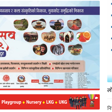
लो
नि