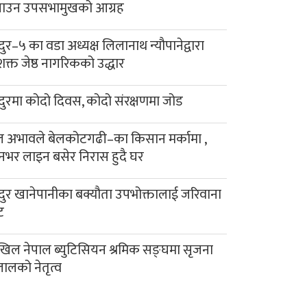
याउन उपसभामुखको आग्रह
दुर–५ का वडा अध्यक्ष लिलानाथ न्यौपानेद्वारा
क्त जेष्ठ नागरिकको उद्धार
दुरमा कोदो दिवस, कोदो संरक्षणमा जोड
 अभावले बेलकोटगढी–का किसान मर्कामा ,
नभर लाइन बसेर निरास हुदै घर
दुर खानेपानीका बक्यौता उपभोक्तालाई जरिवाना
ट
िल नेपाल ब्युटिसियन श्रमिक सङ्घमा सृजना
लालको नेतृत्व