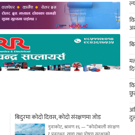
ल्
वि
अश
बि
मल
दि
वि
छु
अख
बिदुरमा कोदो दिवस, कोदो संरक्षणमा जोड
दु
नुवाकोट, श्रावण १६ — “कोदोबाली संरक्षण
र प्रवद्र्धन, खाद्य तथा पोषण सुरक्षाको