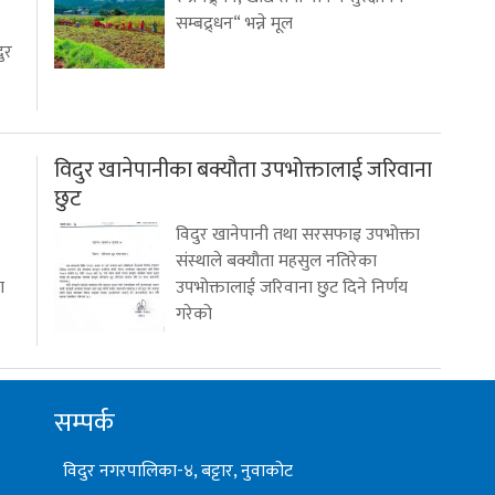
सम्बद्र्धन“ भन्ने मूल
ुर
विदुर खानेपानीका बक्यौता उपभोक्तालाई जरिवाना
छुट
विदुर खानेपानी तथा सरसफाइ उपभोक्ता
संस्थाले बक्यौता महसुल नतिरेका
ण
उपभोक्तालाई जरिवाना छुट दिने निर्णय
गरेको
सम्पर्क
विदुर नगरपालिका-४, बट्टार, नुवाकोट