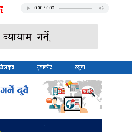
खेलकुद
नुवाकोट
रसुवा