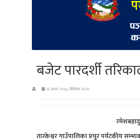
बजेट पारदर्शी तरिकाल
२६ असार २०७६, बिहीबार २३:१२
रमेशबहादुर वस्ती, अध्यक्ष,
तारकेश्वर गाउँपालिका प्रचुर पर्यटकीय सम्भ