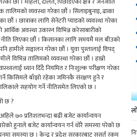
रेका छौं । महिला, दलित, पिछडिएका क्षेत्र र जनजाति
लक तालिमको व्यवस्था गरेका छौं । सिलाइबुनाइ, ढाका
ेका छौं । छात्राका लागि सेनेटरी प्याडको व्यवस्था गरेका
आर्थिक अवस्था उकास्न विभिन्न करेसाबारीको
 नीति लिएका छौं । किसानका लागि समयमै मल बीउको
रम पनि हामीले सञ्चालन गरेका छौं । युवा पुस्तालाई विपद्
े विभिन्न तालिमको व्यवस्था गरेका छौं । हाम्रो
स्थ्यलाई ध्यान दिँदै नियमित र निःशुल्क परीक्षण गरेका
र्ने किसिमले बाँझो रहेका जमिनकै संरक्षण हुने र
ँपालिकाले सहयोग गर्ने नीतिसमेत लिएको छ ।
तो छ ?
लो
 अहिले ७० प्रतिशतभन्दा बढी बजेट कार्यान्वयन
ेको हुनाले बजेट कार्यान्वयन गर्न थोरै समस्या परेको छ
नि
नमा समस्या छ । केन्द्र र प्रदेश सरकारबाट ससर्त रकम