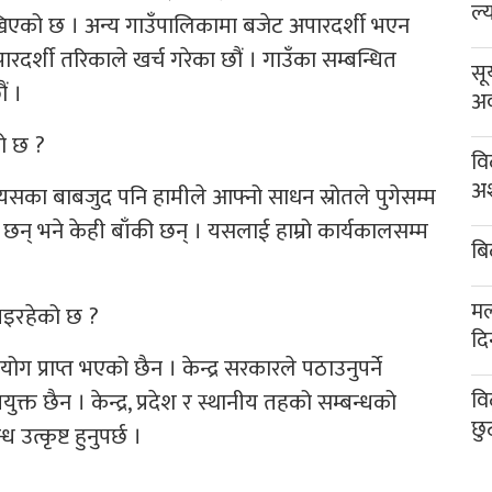
ल्
िएको छ । अन्य गाउँपालिकामा बजेट अपारदर्शी भएन
पारदर्शी तरिकाले खर्च गरेका छौं । गाउँका सम्बन्धित
सू
ं ।
अव
को छ ?
वि
अश
यसका बाबजुद पनि हामीले आफ्नो साधन स्रोतले पुगेसम्म
छन् भने केही बाँकी छन् । यसलाई हाम्रो कार्यकालसम्म
बि
मल
त भइरहेको छ ?
दि
योग प्राप्त भएको छैन । केन्द्र सरकारले पठाउनुपर्ने
वि
युक्त छैन । केन्द्र, प्रदेश र स्थानीय तहको सम्बन्धको
छु
उत्कृष्ट हुनुपर्छ ।