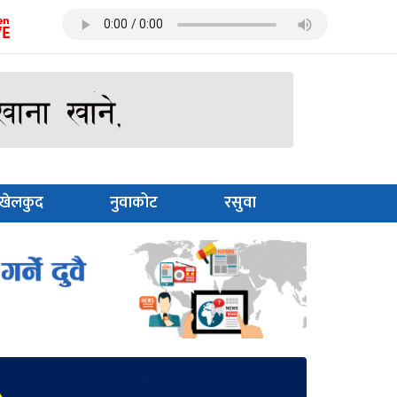
खेलकुद
नुवाकोट
रसुवा