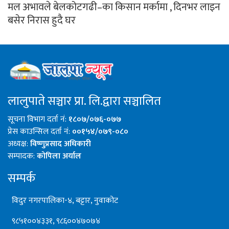
मल अभावले बेलकोटगढी–का किसान मर्कामा , दिनभर लाइन
बसेर निरास हुदै घर
लालुपाते सञ्चार प्रा. लि.द्वारा सञ्चालित
सूचना विभाग दर्ता नं:
१८०७/०७६-०७७
प्रेस काउन्सिल दर्ता नं:
००१५४/०७९-०८०
अध्यक्ष:
विष्णुप्रसाद अधिकारी
सम्पादक:
कोपिला अर्याल
सम्पर्क
विदुर नगरपालिका-४, बट्टार, नुवाकोट
९८५१००४३३१, ९८६००४७०७४