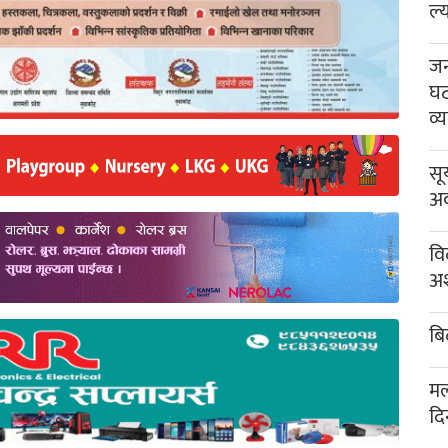
ल्
जन
घट
व्
सू
अव
वि
अश
बि
मल
दि