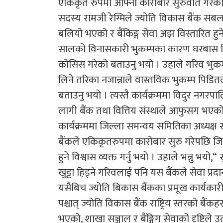
एकिकृत रुपमा आफ्नो कारोबार सुरुवात गरको 
सदस्य रामजी रेग्मिले ज्योति विकास बैंक सबल 
बलियो भएको र बैंकिङ्ग सेवा अझ विस्तारित हुने 
सालको विनासकारी भुकम्पका कारण घरबास विह
कोसिस गरेको बताउनु भयो । उहाले गरिव भुक
लिने तरिका नजान्नाले वास्तविक भुकम्प पिडि
बताउनु भयो । त्यस्तै कार्यक्रममा विदुर नगरपा
लागी बैंक तथा वित्तिय संस्थाले आफुसग भएको अर
कार्यक्रममा जिल्ला समन्वय समितिका अध्यक्ष 
बैंकले एकिकृतरुपमा कारोबार सुरु गरेपछि ज
हुने विश्वास व्यक्त गर्नु भयो । उहाले भन्नु भ
खुट्टा हिड्ने गरिवलाई पनि यस बैंकले सेवा प्रद
यसैबिच ज्योति बिकास बैंकका प्रमूख कार्यका
पश्चात् ज्योति विकास बैंक राष्ट्रिय स्तरको बैं
भएको, शाखा सञ्जाल र बैंङ्गिग सेवाको दृष्टिले उत