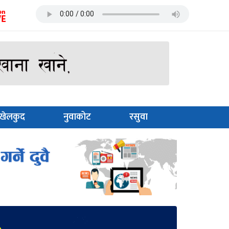
खेलकुद
नुवाकोट
रसुवा