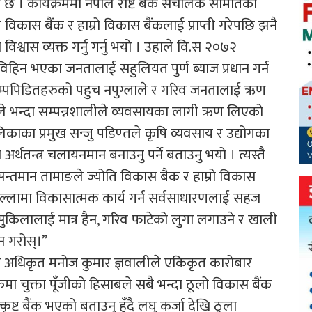
छ । कार्यक्रममा नेपाल राष्ट बैक संचालक समितिका
विकास बैंक र हाम्रो विकास बैंकलाई प्राप्ती गरेपछि झनै
विश्वास व्यक्त गर्नु गर्नु भयो । उहाले वि.स २०७२
िन भएका जनतालाई सहुलियत पुर्ण ब्याज प्रधान गर्न
म्पपिडितहरुको पहुच नपुग्लाले र गरिव जनतालाई ऋण
तले भन्दा सम्पन्नशालीले व्यवसायका लागी ऋण लिएको
लिकाका प्रमुख सन्जु पडिण्तले कृषि व्यवसाय र उद्योगका
्थतन्त्र चलायनमान बनाउनु पर्ने बताउनु भयो । त्यस्तै
सन्तमान तामाङले ज्योति विकास बैक र हाम्रो विकास
िल्लामा विकासात्मक कार्य गर्न सर्वसाधारणलाई सहज
यो,“ सुकिलालाई मात्र हैन, गरिव फाटेको लुगा लगाउने र खाली
ान गरोस्।”
री अधिकृत मनोज कुमार ज्ञवालीले एकिकृत कारोबार
कहरुमा चुक्ता पूँजीको हिसाबले सबै भन्दा ठूलो विकास बैंक
्कृष्ट बैंक भएको बताउनु हुँदै लघु कर्जा देखि ठुला