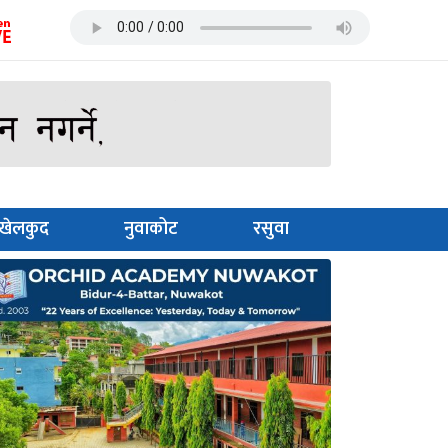
खेलकुद
नुवाकोट
रसुवा