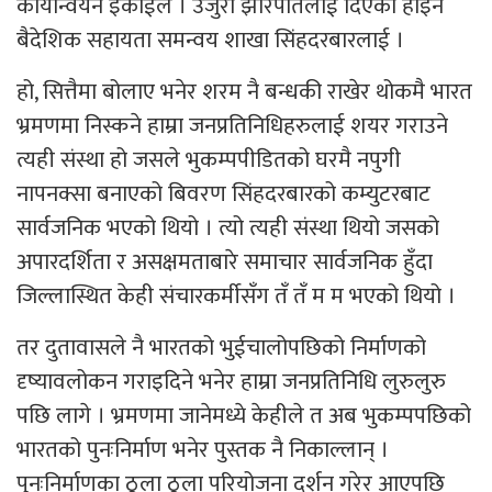
कार्यान्वयन इकाईले । उजुरी झारपातलाई दिएको होइन
बैदेशिक सहायता समन्वय शाखा सिंहदरबारलाई ।
हो, सित्तैमा बोलाए भनेर शरम नै बन्धकी राखेर थोकमै भारत
भ्रमणमा निस्कने हाम्रा जनप्रतिनिधिहरुलाई शयर गराउने
त्यही संस्था हो जसले भुकम्पपीडितको घरमै नपुगी
नापनक्सा बनाएको बिवरण सिंहदरबारको कम्युटरबाट
सार्वजनिक भएको थियो । त्यो त्यही संस्था थियो जसको
अपारदर्शिता र असक्षमताबारे समाचार सार्वजनिक हुँदा
जिल्लास्थित केही संचारकर्मीसँग तँ तँ म म भएको थियो ।
तर दुतावासले नै भारतको भुईचालोपछिको निर्माणको
दृष्यावलोकन गराइदिने भनेर हाम्रा जनप्रतिनिधि लुरुलुरु
पछि लागे । भ्रमणमा जानेमध्ये केहीले त अब भुकम्पपछिको
भारतको पुनःनिर्माण भनेर पुस्तक नै निकाल्लान् ।
पुनःनिर्माणका ठूला ठूला परियोजना दर्शन गरेर आएपछि