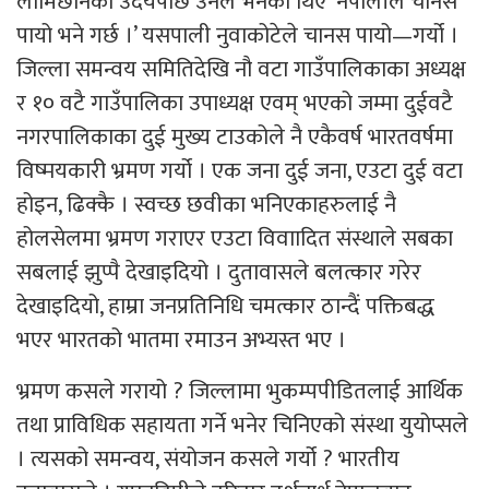
लामिछानेको उदयपछि उनले भनेका थिए ‘नेपालीले चानस
पायो भने गर्छ ।’ यसपाली नुवाकोटेले चानस पायो—गर्यो ।
जिल्ला समन्वय समितिदेखि नौ वटा गाउँपालिकाका अध्यक्ष
र १० वटै गाउँपालिका उपाध्यक्ष एवम् भएको जम्मा दुईवटै
नगरपालिकाका दुई मुख्य टाउकोले नै एकैवर्ष भारतवर्षमा
विष्मयकारी भ्रमण गर्यो । एक जना दुई जना, एउटा दुई वटा
होइन, ढिक्कै । स्वच्छ छवीका भनिएकाहरुलाई नै
होलसेलमा भ्रमण गराएर एउटा विवाादित संस्थाले सबका
सबलाई झुप्पै देखाइदियो । दुतावासले बलत्कार गरेर
देखाइदियो, हाम्रा जनप्रतिनिधि चमत्कार ठान्दैं पक्तिबद्ध
भएर भारतको भातमा रमाउन अभ्यस्त भए ।
भ्रमण कसले गरायो ? जिल्लामा भुकम्पपीडितलाई आर्थिक
तथा प्राविधिक सहायता गर्ने भनेर चिनिएको संस्था युयोप्सले
। त्यसको समन्वय, संयोजन कसले गर्यो ? भारतीय