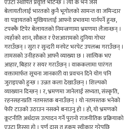
एउटा स्थापित प्रवृत्ति भेटिन्छ । त्यो के भने जसै
बेलायतीलाई भारतको कुनै भूगोलको सामन्त वा जमिन्दार
वा पञ्चायतको मुखियालाई आफ्नो प्रभावमा पार्नपर्ने हुन्छ,
टपक्कै टिपेर बेलायतको निमन्त्रणामा भ्रमणमा लैजान्छन् ।
त्यहाँको शान, सौकत र ऐशआरामको दुनिया गोचर
गराउँछन् । सुरा र सुन्दरी मनपेट भरपेट उपलब्ध गराउँछन् ।
तामसको उनीहरुको आफ्नै व्याख्या छ । सात्विक भए
आहार, बिहार र सयर गराउँछन् । वाककलामा पारंगत
वक्तामार्फत सूचना जानकारी वा प्रवचन दिने योग पनि
जुराइएको हुन्छ । उन्नत कला देखाउँछन् । शिल्पको
व्याख्यान दिन्छन् । र, भ्रमणमा जानेलाई सभ्यता, संस्कृति,
रहनसहनप्रति नतमस्तक बनाउँछन् । यो नतमस्तक भनेको
फेरि टाउको उठाउन नसक्ने बनाउनु हो । हो, यो भ्रमणको
कूटनीति अर्धदास उत्पादन गर्ने पुरानो राजनीतिक प्रक्रियाको
एउटा हिस्सा हो । पूर्ण दास त हुकूम स्वीकार गरेपछि