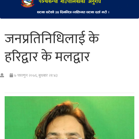
जनप्रतिनिधिलाई के
हरिद्वार के मलद्वार
७ फाल्गुन २०७६, बुधबार २१:४३