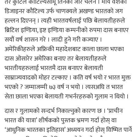
तर कुटिल कौटिल्यसामू तिनको जोर चलेन । मौर्य वंशको
डिजाइनर कौटिल्य उर्फ चाणक्यले अखण्ड भारतको जग
हल्लन दिएनन् । त्यही भारतवर्षलाई पछि बेलायतीहरुले
ब्रिटिश इण्डिया, इष्ट इण्डिया कम्पनीको रुपमा दास बनाएर
सयौं वर्ष शासन गरे । लादी हुने गरी कज्याए ।
अमेरिकीहरुले अफ्रिकी महादेशबाट काला छाला भएका
दास ओसारेर अमेरिका बनाए तर बेलायतीहरुले
भारतीयहरुलाई भारतमै दास बनाएर बेलायती
साम्राज्यवादको मोहर टल्काए । कति वर्ष भयो र भारत मुक्त
भएको ? जम्माजम्मी ७३ वर्ष न भयो । त्यसअघि त भारत
सेता छाला भएका बेलायती गभर्नरहरुको गुलाम न थियो ।
दास र गुलामको सन्दर्भ निकाल्नुको कारण छ । ‘प्राचीन
भारत की यात्रा’ शीर्षकको पुस्तक भ्रमण गर्दा होस् वा
‘आधुनिक भारतका इतिहास’ अध्ययन गर्दा होस् विष्मित पार्ने