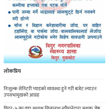
लोकप्रिय
निःशुल्क सेनिटरी प्याडको व्यवस्था हुने गरी बजेट ल्याउन
उपसभामुखको आग्रह
विदुर–५ का वडा अध्यक्ष लिलानाथ न्यौपानेद्वारा अशक्त जेष्ठ